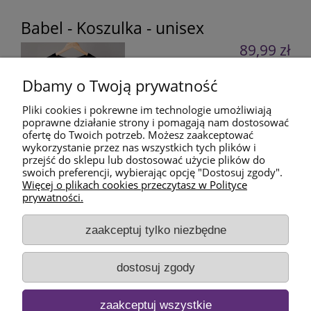
Babel - Koszulka - unisex
89,99 zł
do koszyka
Dbamy o Twoją prywatność
Pliki cookies i pokrewne im technologie umożliwiają
poprawne działanie strony i pomagają nam dostosować
ofertę do Twoich potrzeb. Możesz zaakceptować
wykorzystanie przez nas wszystkich tych plików i
przejść do sklepu lub dostosować użycie plików do
swoich preferencji, wybierając opcję "Dostosuj zgody".
Więcej o plikach cookies przeczytasz w Polityce
prywatności.
Pomoc
zaakceptuj tylko niezbędne
Płatności i dostawa
dostosuj zgody
Informacje
zaakceptuj wszystkie